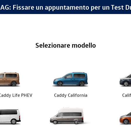
G: Fissare un appuntamento per un Test D
Selezionare modello
 Caddy Life PHEV
Caddy California
Cali