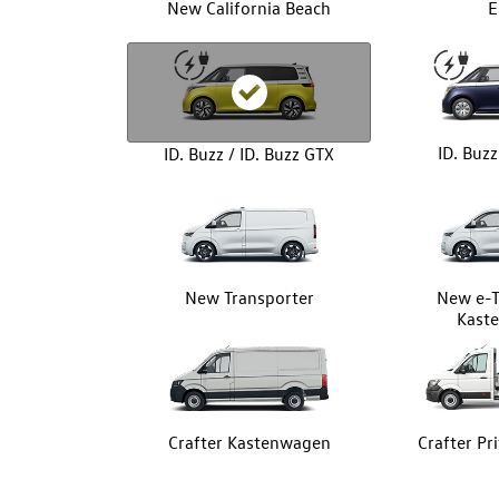
New California Beach
E
ID. Buz
ID. Buzz / ID. Buzz GTX
New Transporter
New e-T
Kast
Crafter Kastenwagen
Crafter P