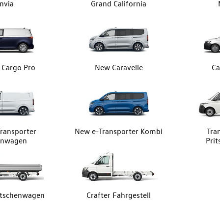
nvia
Grand California
z Cargo Pro
New Caravelle
Ca
ransporter
New e-Transporter Kombi
Tra
enwagen
Pri
ritschenwagen
Crafter Fahrgestell