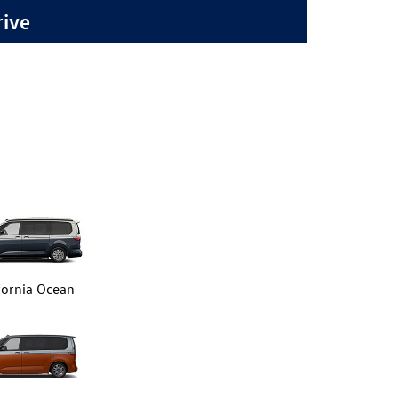
rive
fornia Ocean